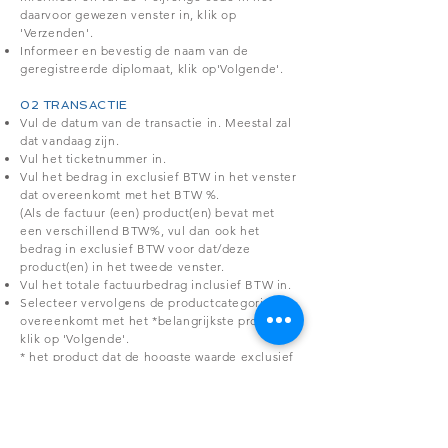
daarvoor gewezen venster in, klik op
'Verzenden'.
Informeer en bevestig de naam van de
geregistreerde diplomaat, klik op'Volgende'.
02 TRANSACTIE
Vul de datum van de transactie in. Meestal zal
dat vandaag zijn.
Vul het ticketnummer in.
Vul het bedrag in exclusief BTW in het venster
dat overeenkomt met het BTW %.
(Als de factuur (een) product(en) bevat met
een verschillend BTW%, vul dan ook het
bedrag in exclusief BTW voor dat/deze
product(en) in het tweede venster.
Vul het totale factuurbedrag inclusief BTW in.
Selecteer vervolgens de productcategorie die
overeenkomt met het *belangrijkste product,
klik op 'Volgende'.
* het product dat de hoogste waarde exclusief
BTW vertegenwoordigd.
03 FINAAL
Kijk het overzicht na, klik op 'Ga verder'.
Pas wanneer u het bericht ziet verschijnen dat