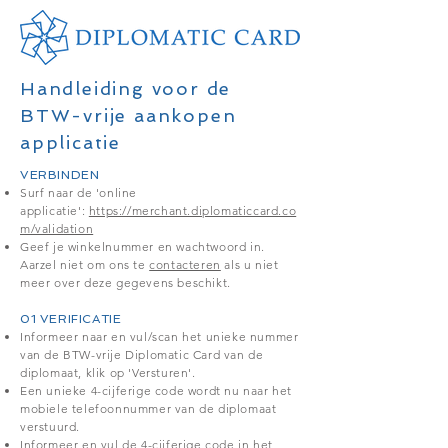
Handleiding voor de
BTW-vrije aankopen
applicatie
VERBINDEN
Surf naar de 'online
applicatie':
https://merchant.diplomaticcard.co
m/validation
Geef je winkelnummer en wachtwoord in.
Aarzel niet om ons te
contacteren
als u niet
meer over deze gegevens beschikt.
01 VERIFICATIE
Informeer naar en vul/scan het unieke nummer
van de BTW-vrije Diplomatic Card van de
diplomaat, klik op 'Versturen'.
Een unieke 4-cijferige code wordt nu naar het
mobiele telefoonnummer van de diplomaat
verstuurd.
Informeer en vul de 4-cijferige code in het